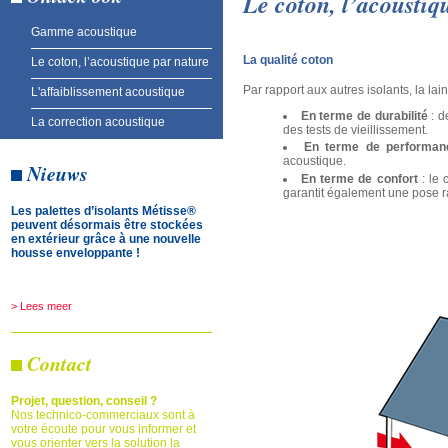
Le coton, l’acoustiq
Gamme acoustique
La qualité coton
Le coton, l’acoustique par nature
Par rapport aux autres isolants, la lai
L'affaiblissement acoustique
En terme de durabilité
: d
La correction acoustique
des tests de vieillissement.
En terme de performan
acoustique.
Nieuws
En terme de confort
: le 
garantit également une pose rap
Les palettes d’isolants Métisse®
peuvent désormais être stockées
en extérieur grâce à une nouvelle
housse enveloppante !
> Lees meer
Contact
Projet, question, conseil ?
Nos technico-commerciaux sont à
votre écoute pour vous informer et
vous orienter vers la solution la