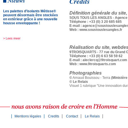
Crédits
Nieuws
Les palettes d’isolants Métisse®
Définition générale du site,
peuvent désormais être stockées
SOUS TOUS LES ANGLES - Agence co
en extérieur grâce à une nouvelle
Téléphone : +33 (0) 3 20 685 685
housse enveloppante !
E-mail : agence@soustouslesangles
Web : www.soustouslesangles.fr
> Lees meer
Réalisation du site, webde
9TROISQUARTS - 77 rue du Grand 
Téléphone : +33 (0) 6 63 58 59 62
E-mail : aleclercq@9troisquart.com
Web : www.9troisquarts.com
Photographies
©
Arnaud Bouissou - Terra
(Ministère 
© Le Relais
Visuel 1 rubrique "Une innovation dur
Mentions légales
Credits
Contact
Le Relais