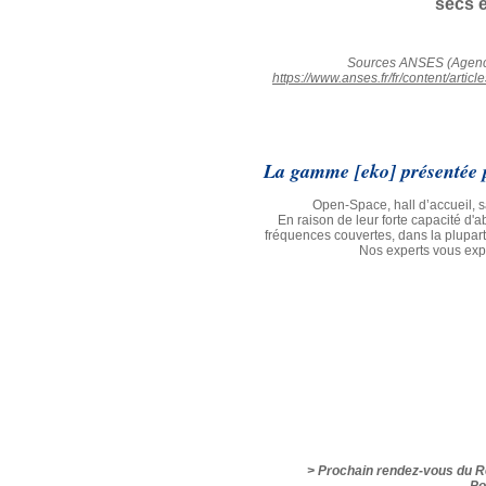
secs e
Sources ANSES (Agence n
https://www.anses.fr/fr/content/a
La gamme [eko] présentée p
Open-Space, hall d’accueil, 
En raison de leur forte capacité d'
fréquences couvertes, dans la plupar
Nos experts vous expl
> Prochain rendez-vous du 
Po