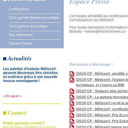
Espace Presse
Certifications
Cet espace est dédié aux professionn
Docs gamme thermo-acoustique
connaissances sur Métisse®.
Docs gamme acoustique
Pour toutes demandes d’informations 
Barbato - marine@lesraisonnees.co -
Nos références
Espace Presse
Actualités
Documents à télécharger :
Les palettes d’isolants Métisse®
peuvent désormais être stockées
[2024] CP - Métisse®, amplifie 
en extérieur grâce à une nouvelle
[2023] CP - Métisse®, l’isolant 
housse enveloppante !
techniques, et s’ouvre au BIM
[2022] CP - Toujours plus perfor
> En savoir +
[2020] CP - La gamme thermique 
[2019] CP - Métisse® reçoit le
[2015] CP - Métisse®, certifica
Contact
[2015] CP - Métisse®, Prix Eco-
[2015] CP - Métisse®, Prix Entr
Projet, question, conseil ?
[2015] CP - Métisse® baisse se
Nos technico-commerciaux sont à