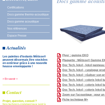
Docs gamme acoust
Certifications
Docs gamme thermo-acoustique
Docs gamme acoustique
Nos références
Espace Presse
Actualités
Flyer : gamme EKO
Les palettes d’isolants Métisse®
peuvent désormais être stockées
Plaquette : Métisse® Gamme E
en extérieur grâce à une nouvelle
Doc Tech. [eko] - [eko] panneau
housse enveloppante !
Doc Tech. [eko] - catalogue prod
Doc Tech. [eko] : réaliser son pr
> En savoir +
Doc Tech. [eko] : coloris [eko] 
Doc Tech. [eko] : coloris [eko]
Doc Tech. [eko] : coloris [eko]
Contact
Zoom sur l’acoustique : pour un
Fiche technique M+
Projet, question, conseil ?
Nos technico-commerciaux sont à