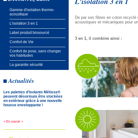
L'isolation 3 en 1
Gamme d'isolation thermo-
acoustique
De par ses fibres en coton recyclé
acoustiques et mécaniques pour une 
L'isolation 3 en 1
Label produit biosourcé
3 en 1, il combine ainsi :
Confort de Vie
Confort de pose, sans changer
vos habitudes
La garantie sécurité
Actualités
Les palettes d’isolants Métisse®
peuvent désormais être stockées
en extérieur grâce à une nouvelle
housse enveloppante !
> En savoir +