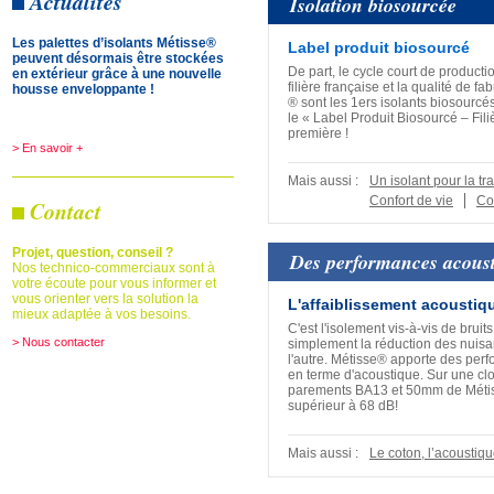
Actualités
Isolation biosourcée
Les palettes d’isolants Métisse®
Label produit biosourcé
peuvent désormais être stockées
De part, le cycle court de producti
en extérieur grâce à une nouvelle
filière française et la qualité de fa
housse enveloppante !
® sont les 1ers isolants biosourcé
le « Label Produit Biosourcé – Fil
première !
> En savoir +
Mais aussi :
Un isolant pour la tr
Confort de vie
Co
Contact
Projet, question, conseil ?
Des performances acoust
Nos technico-commerciaux sont à
votre écoute pour vous informer et
vous orienter vers la solution la
L'affaiblissement acoustiq
mieux adaptée à vos besoins.
C'est l'isolement vis-à-vis de bruit
> Nous contacter
simplement la réduction des nuis
l'autre. Métisse® apporte des per
en terme d'acoustique. Sur une c
parements BA13 et 50mm de Métiss
supérieur à 68 dB!
Mais aussi :
Le coton, l’acoustiq