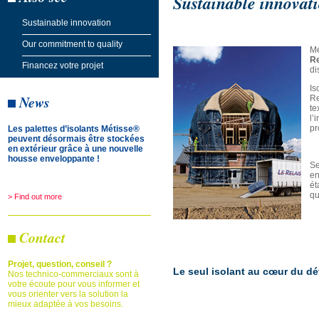
Sustainable innovat
Sustainable innovation
Our commitment to quality
Mé
Re
Financez votre projet
di
Is
News
Re
te
l’
pr
Les palettes d’isolants Métisse®
peuvent désormais être stockées
en extérieur grâce à une nouvelle
housse enveloppante !
Se
en
ét
qu
> Find out more
Contact
Projet, question, conseil ?
Le seul isolant au cœur du d
Nos technico-commerciaux sont à
votre écoute pour vous informer et
vous orienter vers la solution la
mieux adaptée à vos besoins.